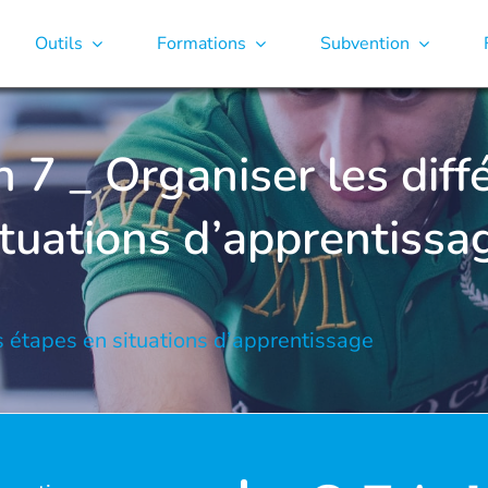
Outils
Formations
Subvention
n 7 _ Organiser les dif
ituations d’apprentissa
es étapes en situations d’apprentissage