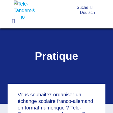
Passer
Suche
au
Deutsch
contenu
Toggle
Navigation
Pratique
Exemples
Pratique
Outils
Formations
Subvention
Vous souhaitez organiser un
FAQ
échange scolaire franco-allemand
en format numérique ? Tele-