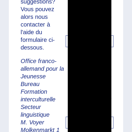
suggestions?
Google Maps a
Vous pouvez
besoin de votre
alors nous
autorisation pour
contacter à
charger.
l’aide du
formulaire ci-
J'ACCEPTE
dessous.
Office franco-
allemand pour la
Pour des raisons
Jeunesse
de confidentialité
Bureau
Google Maps a
Formation
besoin de votre
interculturelle
autorisation pour
Secteur
charger.
linguistique
M. Voyer
J'ACCEPTE
Molkenmarkt 1