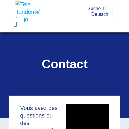
Passer
Suche
au
Deutsch
contenu
Toggle
Navigation
Pratique
Exemples
Contact
Outils
Formations
Subvention
Vous avez des
FAQ
questions ou
Pour des raisons
des
de confidentialité