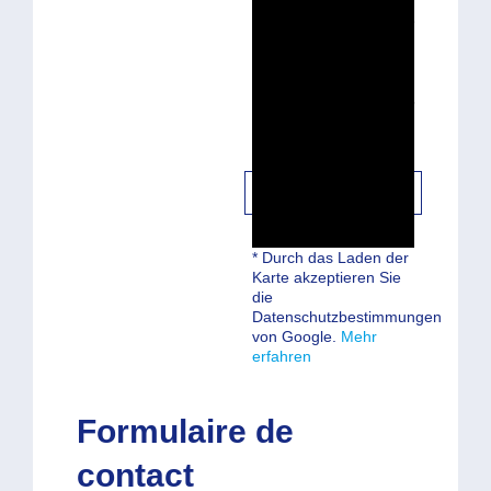
de confidentialité
Google Maps a
besoin de votre
autorisation pour
charger.
J'ACCEPTE
* Durch das Laden der
Karte akzeptieren Sie
die
Datenschutzbestimmungen
von Google.
Mehr
erfahren
Formulaire de
contact