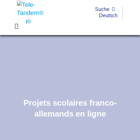
Passer
Suche
au
Deutsch
contenu
Toggle
Navigation
Pratique
Exemples
Outils
Formations
Projets scolaires franco-
Subvention
allemands en ligne
FAQ