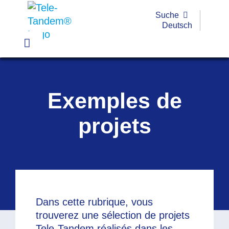
Passer
Suche
au
Deutsch
contenu
Toggle
Navigation
Pratique
Exemples de
Exemples
projets
Outils
Formations
Subvention
Dans cette rubrique, vous
FAQ
trouverez une sélection de projets
Tele-Tandem réalisés dans les