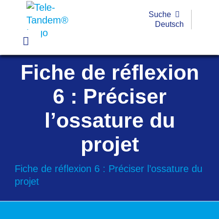
Passer
Suche
au
Deutsch
contenu
Toggle
Navigation
Fiche de réflexion
Pratique
6 : Préciser
Exemples
l’ossature du
Outils
projet
Formations
Fiche de réflexion 6 : Préciser l’ossature du
Subvention
projet
FAQ