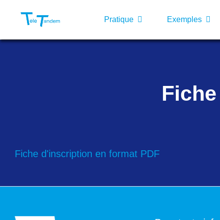
Passer
au
Pratique
Exemples
contenu
Fiche
Fiche d'inscription en format PDF