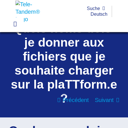
Passer
Suche
au
Deutsch
contenu
Quels noms dois-
Toggle
Navigation
je donner aux
Pratique
fichiers que je
Exemples
souhaite charger
Outils
sur la plaTTform.e
Formations
?
Subvention
Précédent
Suivant
FAQ