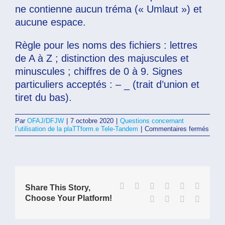
ne contienne aucun tréma (« Umlaut ») et
aucune espace.
Règle pour les noms des fichiers : lettres
de A à Z ; distinction des majuscules et
minuscules ; chiffres de 0 à 9. Signes
particuliers acceptés : – _ (trait d’union et
tiret du bas).
Par
OFAJ/DFJW
|
7 octobre 2020
|
Questions concernant
sur
l’utilisation de la plaTTform.e Tele-Tandem
|
Commentaires fermés
Quel
noms
dois-
je
donne
aux
fichie
Facebook
X
Reddit
LinkedIn
WhatsApp
Tumblr
Share This Story,
que
Choose Your Platform!
Pinterest
Vk
Xing
Email
je
souha
charg
sur