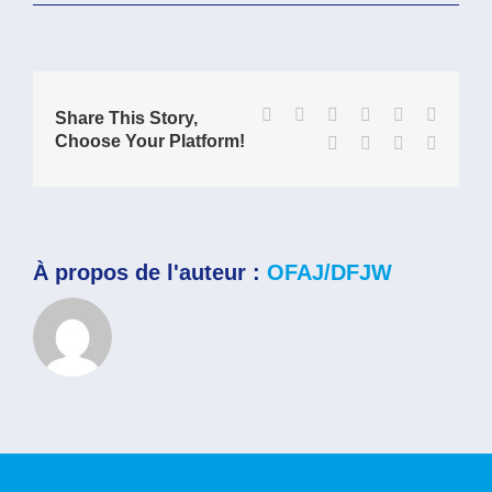
Mon
établissement
doit-
il
prévoir
des
coûts
Facebook
X
Reddit
LinkedIn
WhatsApp
Tumblr
Share This Story,
pour
Choose Your Platform!
Pinterest
Vk
Xing
Email
un
projet ?
À propos de l'auteur :
OFAJ/DFJW