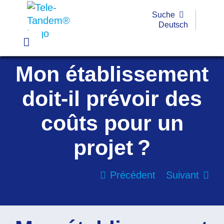
Passer
Suche
au
Deutsch
contenu
Toggle
Navigation
Mon établissement
Pratique
doit-il prévoir des
Exemples
coûts pour un
Outils
projet ?
Formations
Subvention
Précédent
Suivant
FAQ