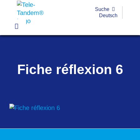
Passer
Suche
au
Deutsch
contenu
Toggle
Navigation
Pratique
Exemples
Fiche réflexion 6
Outils
Formations
Subvention
FAQ