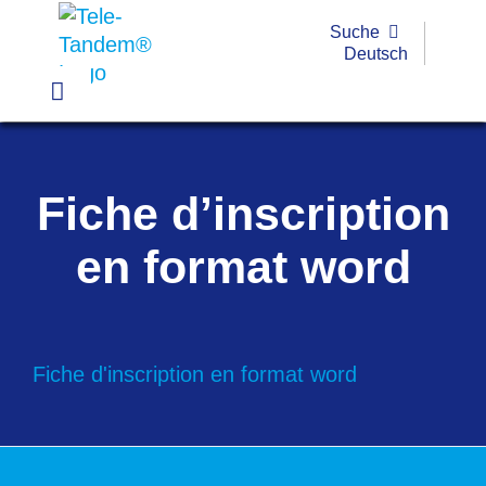
Passer
Suche
au
Deutsch
contenu
Toggle
Navigation
Pratique
Fiche d’inscription
Exemples
en format word
Outils
Formations
Fiche d'inscription en format word
Subvention
FAQ