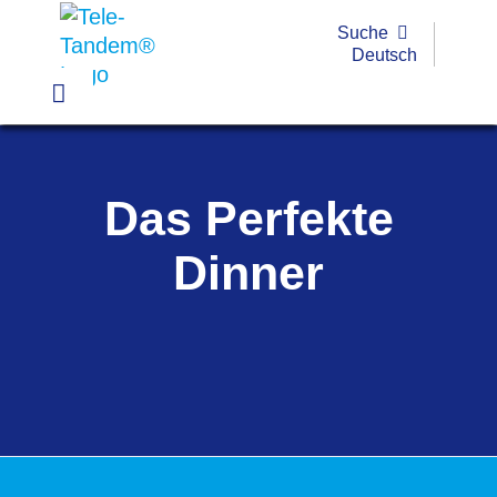
Passer
Suche
au
Deutsch
contenu
Toggle
Navigation
Pratique
Das Perfekte
Exemples
Dinner
Outils
Formations
Subvention
FAQ