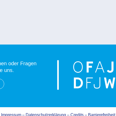
nen oder Fragen
ie uns.
Impressum
–
Datenschutzerklärung
–
Credits
–
Barrierefreiheit