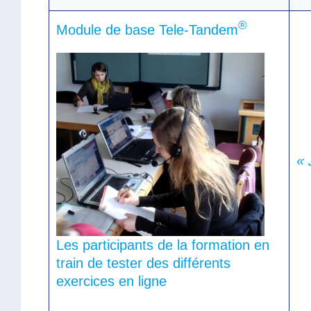
®
Module de base Tele-Tandem
« 
Les participants de la formation en
train de tester des différents
exercices en ligne