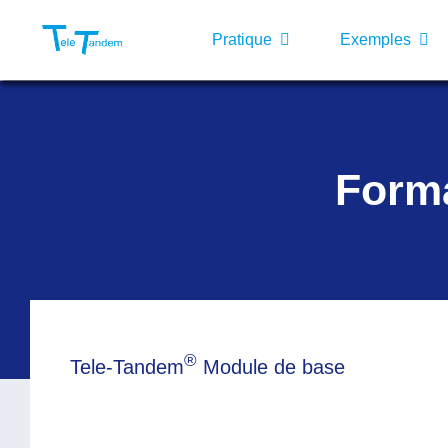
Passer
au
Pratique
Exemples
contenu
Forma
®
Tele-Tandem
Module de base