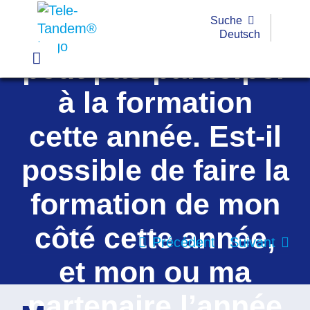
partenaire
Passer
Suche
d’Allemagne ne
au
Deutsch
contenu
peut pas participer
Toggle
Navigation
à la formation
Pratique
cette année. Est-il
Exemples
possible de faire la
Outils
formation de mon
Formations
côté cette année,
Subvention
Précédent
Suivant
et mon ou ma
FAQ
partenaire l’année