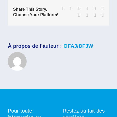
ne
peut
Facebook
X
Reddit
LinkedIn
WhatsApp
Tumblr
Share This Story,
pas
Choose Your Platform!
Pinterest
Vk
Xing
Email
participer
à
la
formation
cette
année.
Est-
À propos de l'auteur :
OFAJ/DFJW
il
possible
de
faire
la
formation
de
mon
côté
cette
année,
et
mon
ou
ma
partenaire
Pour toute
Restez au fait des
l’année
suivante ?