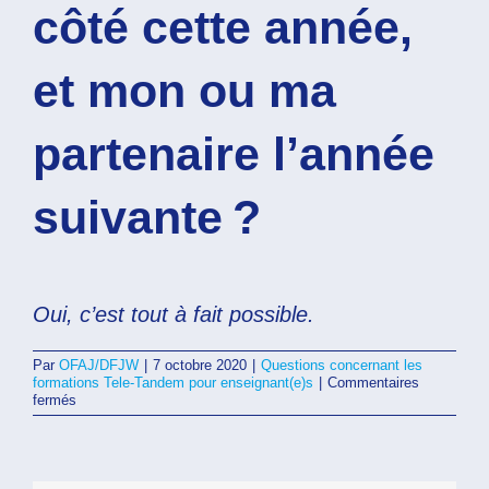
côté cette année,
et mon ou ma
partenaire l’année
suivante ?
Oui, c’est tout à fait possible.
Par
OFAJ/DFJW
|
7 octobre 2020
|
Questions concernant les
formations Tele-Tandem pour enseignant(e)s
|
Commentaires
sur
fermés
Mon
ou
ma
partenaire
d’Allemagne