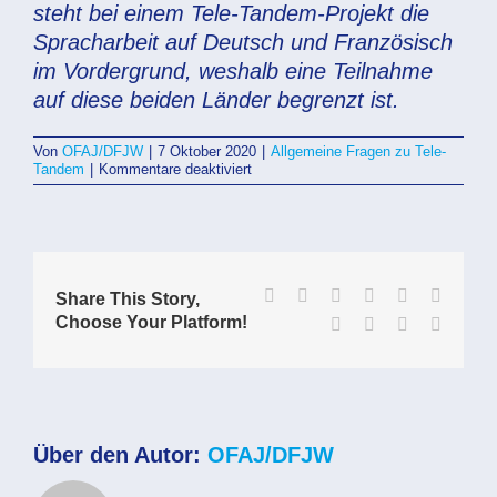
steht bei einem Tele-Tandem-Projekt die
Spracharbeit auf Deutsch und Französisch
im Vordergrund, weshalb eine Teilnahme
auf diese beiden Länder begrenzt ist.
Von
OFAJ/DFJW
|
7 Oktober 2020
|
Allgemeine Fragen zu Tele-
für
Tandem
|
Kommentare deaktiviert
Warum
können
nur
Schulen
aus
Deutschland
und
Facebook
X
Reddit
LinkedIn
WhatsApp
Tumblr
Share This Story,
Frankreich
Choose Your Platform!
Pinterest
Vk
Xing
E-
mitmachen?
Mail
Über den Autor:
OFAJ/DFJW