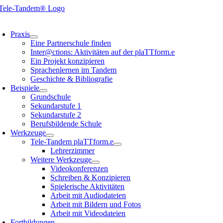
Zum
Inhalt
oggle
springen
avigation
Praxis
Eine Partnerschule finden
Inter@ctions: Aktivitäten auf der plaTTform.e
Ein Projekt konzipieren
Sprachenlernen im Tandem
Geschichte & Bibliografie
Beispiele
Grundschule
Sekundarstufe 1
Sekundarstufe 2
Berufsbildende Schule
Werkzeuge
Tele-Tandem plaTTform.e
Lehrerzimmer
Weitere Werkzeuge
Videokonferenzen
Schreiben & Konzipieren
Spielerische Aktivitäten
Arbeit mit Audiodateien
Arbeit mit Bildern und Fotos
Arbeit mit Videodateien
Fortbildungen