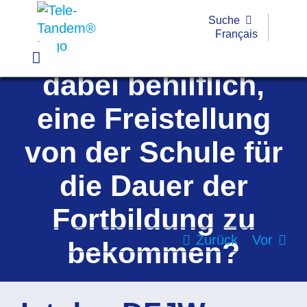
Zum
Suche
Inhalt
Français
Ist das DFJW
springen
Toggle
dabei behilflich,
Navigation
Praxis
eine Freistellung
Beispiele
von der Schule für
Werkzeuge
die Dauer der
Fortbildungen
Fortbildung zu
Förderung
Zurück
Vor
bekommen?
FAQ