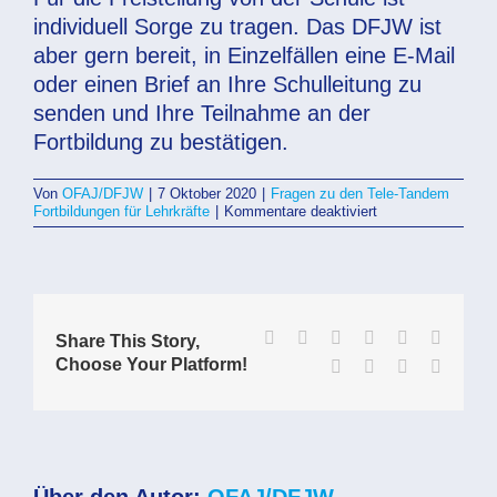
individuell Sorge zu tragen. Das DFJW ist
aber gern bereit, in Einzelfällen eine E-Mail
oder einen Brief an Ihre Schulleitung zu
senden und Ihre Teilnahme an der
Fortbildung zu bestätigen.
Von
OFAJ/DFJW
|
7 Oktober 2020
|
Fragen zu den Tele-Tandem
für
Fortbildungen für Lehrkräfte
|
Kommentare deaktiviert
Ist
das
DFJW
dabei
behilflich,
eine
Freistellung
Facebook
X
Reddit
LinkedIn
WhatsApp
Tumblr
Share This Story,
von
Choose Your Platform!
Pinterest
Vk
Xing
E-
der
Mail
Schule
für
die
Dauer
der
Fortbildung
zu